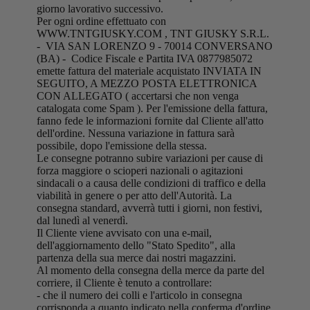
giorno lavorativo successivo.
Per ogni ordine effettuato con
WWW.TNTGIUSKY.COM , TNT GIUSKY S.R.L.
- VIA SAN LORENZO 9 - 70014 CONVERSANO
(BA) - Codice Fiscale e Partita IVA 0877985072
emette fattura del materiale acquistato INVIATA IN
SEGUITO, A MEZZO POSTA ELETTRONICA
CON ALLEGATO ( accertarsi che non venga
catalogata come Spam ). Per l'emissione della fattura,
fanno fede le informazioni fornite dal Cliente all'atto
dell'ordine. Nessuna variazione in fattura sarà
possibile, dopo l'emissione della stessa.
Le consegne potranno subire variazioni per cause di
forza maggiore o scioperi nazionali o agitazioni
sindacali o a causa delle condizioni di traffico e della
viabilità in genere o per atto dell'Autorità. La
consegna standard, avverrà tutti i giorni, non festivi,
dal lunedì al venerdì.
Il Cliente viene avvisato con una e-mail,
dell'aggiornamento dello "Stato Spedito", alla
partenza della sua merce dai nostri magazzini.
Al momento della consegna della merce da parte del
corriere, il Cliente è tenuto a controllare:
- che il numero dei colli e l'articolo in consegna
corrisponda a quanto indicato nella conferma d'ordine