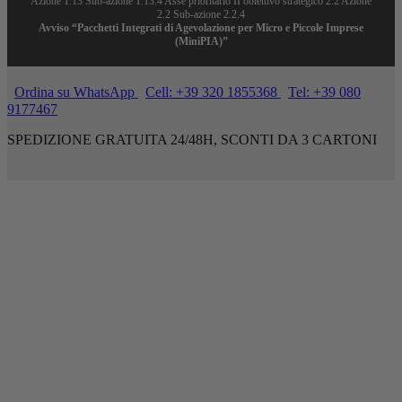
Azione 1.13 Sub-azione 1.13.4 Asse prioritario II obiettivo strategico 2.2 Azione
2.2 Sub-azione 2.2.4
Avviso “Pacchetti Integrati di Agevolazione per Micro e Piccole Imprese
(MiniPIA)”
Ordina su WhatsApp
Cell: +39 320 1855368
Tel: +39 080
9177467
SPEDIZIONE GRATUITA 24/48H, SCONTI DA 3 CARTONI