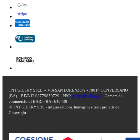
TNT GIUSKY S.R.L. - VIA SAN LORENZO 9 - 70014 CONVERSANO
(BA) - P.IVA IT 08779850729 - PEC:
tntgiusky@pec.it
- Camera di
commercio di BARI - BA - 649438
© TNT GIUSKY SRL - tntgiusky.com. Immagini e testi protetti da
Copyright