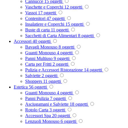
Cannucce
15
oggetti
Vaschette e Coperchi
12
oggetti
Vassoi
17
oggetti
Contenitori
47
oggetti
Insalatiere e Coperchi
15
oggetti
Buste di carta
11
oggetti
Sacchetti di Carta Alimentari
8
oggetti
Accessori
40
oggetti
Bavagli Monouso
8
oggetti
Guanti Monouso
4
oggetti
Panni Multiuso
9
oggetti
Carta per Fritti
2
oggetti
Pulizia e Accessori Ristorazione
14
oggetti
Salviette
2
oggetti
Shoppers
11
oggetti
Estetica
56
oggetti
Guanti Monouso
4
oggetti
Panni Pulizia
7
oggetti
Asciugamani e Salviette
18
oggetti
Rotolo Carta
3
oggetti
Accessori Spa
20
oggetti
Lenzuoli Monouso
6
oggetti