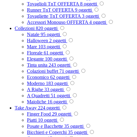
Tovaglioli TnT OFFERTA
8
oggetti
Runner TnT OFFERTA
9
oggetti
Tovagliette TnT OFFERTA
3
oggetti
Accessori Monouso OFFERTA
4
oggetti
Collezioni
820
oggetti
Natale
95
oggetti
Halloween
2
oggetti
Mare
103
oggetti
Floreale
61
oggetti
Elegante
100
oggetti
Tinta unita
243
oggetti
Colazioni buffet
71
oggetti
Economico
62
oggetti
Moderno
183
oggetti
A Righe
33
oggetti
A Quadretti
51
oggetti
Maioliche
16
oggetti
Take Away
224
oggetti
Finger Food
29
oggetti
Piatti
10
oggetti
Posate e Bacchette
35
oggetti
Bicchieri e Coperchi
35
oggetti