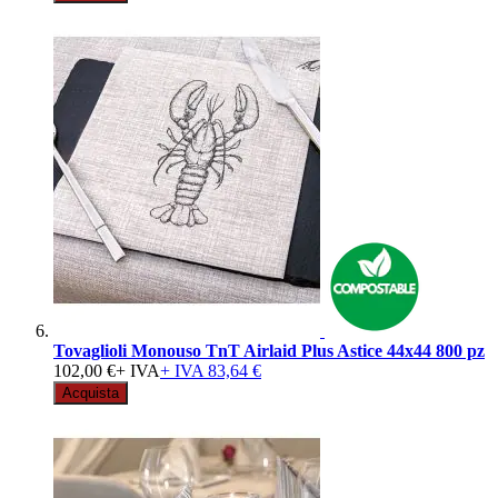
Tovaglioli Monouso TnT Airlaid Plus Astice 44x44 800 pz
102,00 €
+ IVA
+ IVA
83,64 €
Acquista