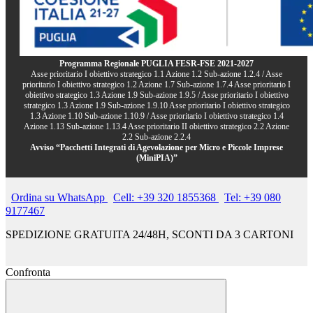
Programma Regionale PUGLIA FESR-FSE 2021-2027
Asse prioritario I obiettivo strategico 1.1 Azione 1.2 Sub-azione 1.2.4 / Asse
prioritario I obiettivo strategico 1.2 Azione 1.7 Sub-azione 1.7.4 Asse prioritario I
obiettivo strategico 1.3 Azione 1.9 Sub-azione 1.9.5 / Asse prioritario I obiettivo
strategico 1.3 Azione 1.9 Sub-azione 1.9.10 Asse prioritario I obiettivo strategico
1.3 Azione 1.10 Sub-azione 1.10.9 / Asse prioritario I obiettivo strategico 1.4
Azione 1.13 Sub-azione 1.13.4 Asse prioritario II obiettivo strategico 2.2 Azione
2.2 Sub-azione 2.2.4
Avviso “Pacchetti Integrati di Agevolazione per Micro e Piccole Imprese
(MiniPIA)”
Ordina su WhatsApp
Cell: +39 320 1855368
Tel: +39 080
9177467
SPEDIZIONE GRATUITA 24/48H, SCONTI DA 3 CARTONI
Confronta