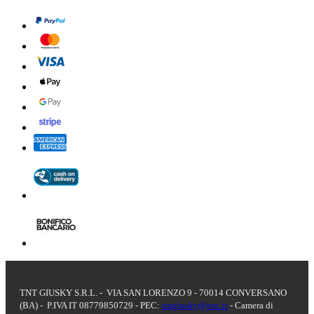
TNT GIUSKY S.R.L. - VIA SAN LORENZO 9 - 70014 CONVERSANO
(BA) - P.IVA IT 08779850729 - PEC:
tntgiusky@pec.it
- Camera di