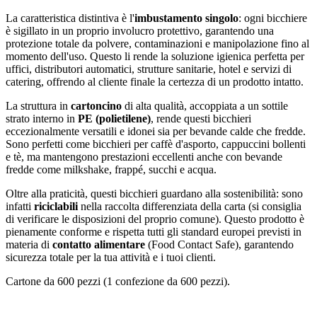
La caratteristica distintiva è l'
imbustamento singolo
: ogni bicchiere
è sigillato in un proprio involucro protettivo, garantendo una
protezione totale da polvere, contaminazioni e manipolazione fino al
momento dell'uso. Questo li rende la soluzione igienica perfetta per
uffici, distributori automatici, strutture sanitarie, hotel e servizi di
catering, offrendo al cliente finale la certezza di un prodotto intatto.
La struttura in
cartoncino
di alta qualità, accoppiata a un sottile
strato interno in
PE (polietilene)
, rende questi bicchieri
eccezionalmente versatili e idonei sia per bevande calde che fredde.
Sono perfetti come bicchieri per caffè d'asporto, cappuccini bollenti
e tè, ma mantengono prestazioni eccellenti anche con bevande
fredde come milkshake, frappé, succhi e acqua.
Oltre alla praticità, questi bicchieri guardano alla sostenibilità: sono
infatti
riciclabili
nella raccolta differenziata della carta (si consiglia
di verificare le disposizioni del proprio comune). Questo prodotto è
pienamente conforme e rispetta tutti gli standard europei previsti in
materia di
contatto alimentare
(Food Contact Safe), garantendo
sicurezza totale per la tua attività e i tuoi clienti.
Cartone da 600 pezzi (1 confezione da 600 pezzi).