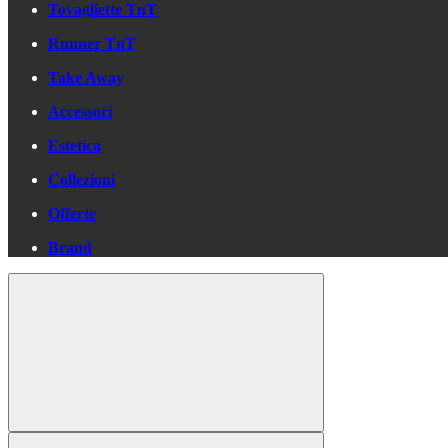
Tovagliette TnT
Runner TnT
Take Away
Accessori
Estetica
Collezioni
Offerte
Brand