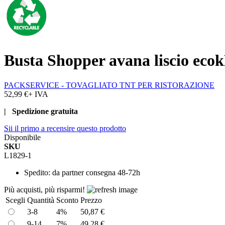
Busta Shopper avana liscio ecok
PACKSERVICE - TOVAGLIATO TNT PER RISTORAZIONE
52,99 €
+ IVA
| Spedizione gratuita
Sii il primo a recensire questo prodotto
Disponibile
SKU
L1829-1
Spedito:
da partner consegna 48-72h
Più acquisti, più risparmi!
Scegli
Quantità
Sconto
Prezzo
3-8
4%
50,87 €
9-14
7%
49,28 €