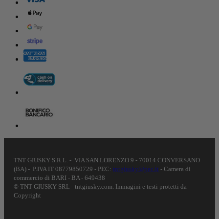
TNT GIUSKY S.R.L. - VIA SAN LORENZO 9 - 70014 CONVERSANO
(BA) - P.IVA IT 08779850729 - PEC:
tntgiusky@pec.it
- Camera di
commercio di BARI - BA - 649438
© TNT GIUSKY SRL - tntgiusky.com. Immagini e testi protetti da
Copyright