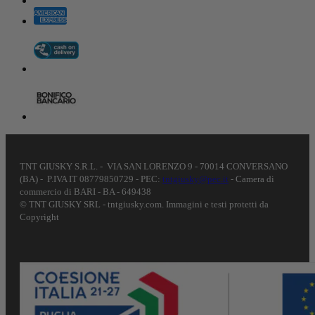
TNT GIUSKY S.R.L. - VIA SAN LORENZO 9 - 70014 CONVERSANO
(BA) - P.IVA IT 08779850729 - PEC:
tntgiusky@pec.it
- Camera di
commercio di BARI - BA - 649438
© TNT GIUSKY SRL - tntgiusky.com. Immagini e testi protetti da
Copyright