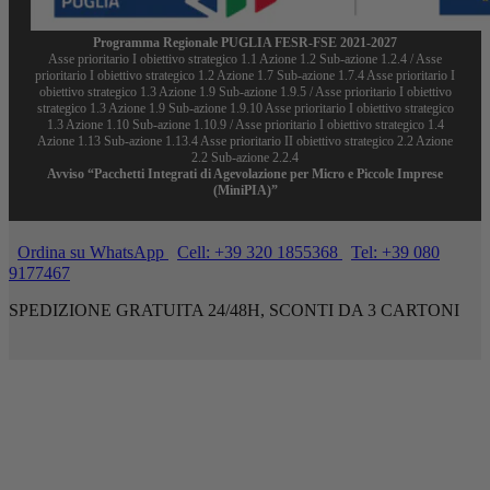
Programma Regionale PUGLIA FESR-FSE 2021-2027
Asse prioritario I obiettivo strategico 1.1 Azione 1.2 Sub-azione 1.2.4 / Asse
prioritario I obiettivo strategico 1.2 Azione 1.7 Sub-azione 1.7.4 Asse prioritario I
obiettivo strategico 1.3 Azione 1.9 Sub-azione 1.9.5 / Asse prioritario I obiettivo
strategico 1.3 Azione 1.9 Sub-azione 1.9.10 Asse prioritario I obiettivo strategico
1.3 Azione 1.10 Sub-azione 1.10.9 / Asse prioritario I obiettivo strategico 1.4
Azione 1.13 Sub-azione 1.13.4 Asse prioritario II obiettivo strategico 2.2 Azione
2.2 Sub-azione 2.2.4
Avviso “Pacchetti Integrati di Agevolazione per Micro e Piccole Imprese
(MiniPIA)”
Ordina su WhatsApp
Cell: +39 320 1855368
Tel: +39 080
9177467
SPEDIZIONE GRATUITA 24/48H, SCONTI DA 3 CARTONI