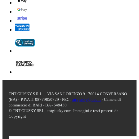
TNT GIUSKY S.R.L. - VIA SAN LORENZO 9 - 70014 CONVERSANO
(BA) - P.IVA IT 08779850729 - PEC:
tntgiusky@pec.it
- Camera di
commercio di BARI - BA - 649438
© TNT GIUSKY SRL - tntgiusky.com. Immagini e testi protetti da
Copyright