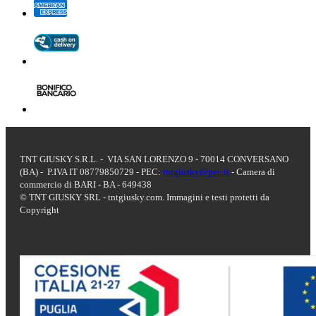
TNT GIUSKY S.R.L. - VIA SAN LORENZO 9 - 70014 CONVERSANO
(BA) - P.IVA IT 08779850729 - PEC:
tntgiusky@pec.it
- Camera di
commercio di BARI - BA - 649438
© TNT GIUSKY SRL - tntgiusky.com. Immagini e testi protetti da
Copyright