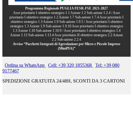
Programma Regionale PUGLIA FESR-FSE 2021-2027
Asse prioritario I obiettivo strategico 1.1 Azione 1.2 Sub-azione 1.2.4 / Asse
prioritario I obiettivo strategico 1.2 Azione 1.7 Sub-azione 1.7.4 Asse prioritario I
obiettivo strategico 1.3 Azione 1.9 Sub-azione 1.9.5 / Asse prioritario I obiettivo
strategico 1.3 Azione 1.9 Sub-azione 1.9.10 Asse prioritario I obiettivo strategico
1.3 Azione 1.10 Sub-azione 1.10.9 / Asse prioritario I obiettivo strategico 1.4
Azione 1.13 Sub-azione 1.13.4 Asse prioritario II obiettivo strategico 2.2 Azione
2.2 Sub-azione 2.2.4
Avviso “Pacchetti Integrati di Agevolazione per Micro e Piccole Imprese
(MiniPIA)”
Ordina su WhatsApp
Cell: +39 320 1855368
Tel: +39 080
9177467
SPEDIZIONE GRATUITA 24/48H, SCONTI DA 3 CARTONI