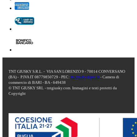
TNT GIUSKY S.R.L. - VIA SAN LORENZO 9 - 70014 CONVERSANO
(BA) - P.IVA IT 08779850729 - PEC:
tntgiusky@pec.it
- Camera di
commercio di BARI - BA - 649438
© TNT GIUSKY SRL - tntgiusky.com. Immagini e testi protetti da
Copyright