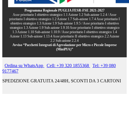
Programma Regionale PUGLIA FESR-FSE 2021-2027
Asse prioritario I obiettivo strategico 1.1 Azione 1.2 Sub-azione 1.2.4 / Asse
prioritario I obiettivo strategico 1.2 Azione 1.7 Sub-azione 1.7.4 Asse prioritario I
obiettivo strategico 1.3 Azione 1.9 Sub-azione 1.9.5 / Asse prioritario I obiettivo
strategico 1.3 Azione 1.9 Sub-azione 1.9.10 Asse prioritario I obiettivo strategico
1.3 Azione 1.10 Sub-azione 1.10.9 / Asse prioritario I obiettivo strategico 1.4
Azione 1.13 Sub-azione 1.13.4 Asse prioritario II obiettivo strategico 2.2 Azione
2.2 Sub-azione 2.2.4
Avviso “Pacchetti Integrati di Agevolazione per Micro e Piccole Imprese
(MiniPIA)”
Ordina su WhatsApp
Cell: +39 320 1855368
Tel: +39 080
9177467
SPEDIZIONE GRATUITA 24/48H, SCONTI DA 3 CARTONI