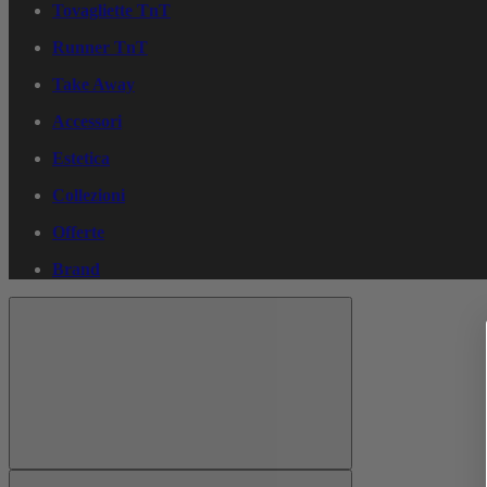
Tovagliette TnT
Runner TnT
Take Away
Accessori
Estetica
Collezioni
Offerte
Brand