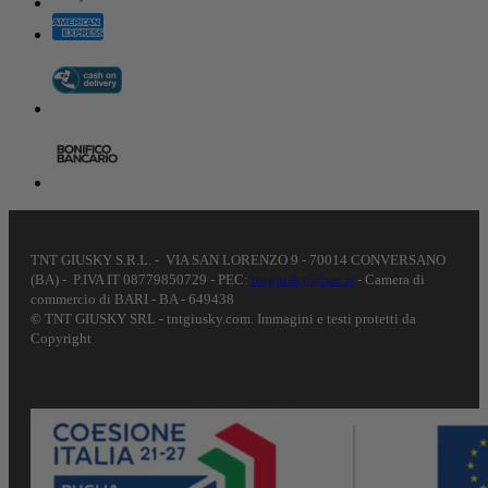
TNT GIUSKY S.R.L. - VIA SAN LORENZO 9 - 70014 CONVERSANO
(BA) - P.IVA IT 08779850729 - PEC:
tntgiusky@pec.it
- Camera di
commercio di BARI - BA - 649438
© TNT GIUSKY SRL - tntgiusky.com. Immagini e testi protetti da
Copyright