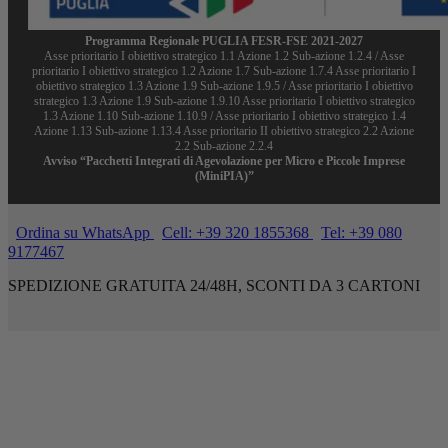
Programma Regionale PUGLIA FESR-FSE 2021-2027
Asse prioritario I obiettivo strategico 1.1 Azione 1.2 Sub-azione 1.2.4 / Asse
prioritario I obiettivo strategico 1.2 Azione 1.7 Sub-azione 1.7.4 Asse prioritario I
obiettivo strategico 1.3 Azione 1.9 Sub-azione 1.9.5 / Asse prioritario I obiettivo
strategico 1.3 Azione 1.9 Sub-azione 1.9.10 Asse prioritario I obiettivo strategico
1.3 Azione 1.10 Sub-azione 1.10.9 / Asse prioritario I obiettivo strategico 1.4
Azione 1.13 Sub-azione 1.13.4 Asse prioritario II obiettivo strategico 2.2 Azione
2.2 Sub-azione 2.2.4
Avviso “Pacchetti Integrati di Agevolazione per Micro e Piccole Imprese
(MiniPIA)”
Ordina su WhatsApp
Cell: +39 320 1855368
Tel: +39 080
9177467
SPEDIZIONE GRATUITA 24/48H, SCONTI DA 3 CARTONI