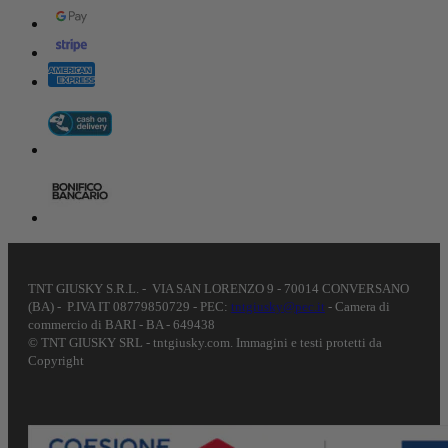
TNT GIUSKY S.R.L. - VIA SAN LORENZO 9 - 70014 CONVERSANO
(BA) - P.IVA IT 08779850729 - PEC:
tntgiusky@pec.it
- Camera di
commercio di BARI - BA - 649438
© TNT GIUSKY SRL - tntgiusky.com. Immagini e testi protetti da
Copyright