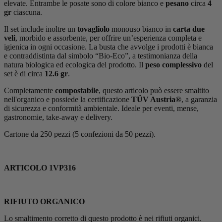
elevate. Entrambe le posate sono di colore bianco e
pesano
circa
4
gr
ciascuna.
Il set include inoltre un
tovagliolo
monouso bianco in
carta due
veli
, morbido e assorbente, per offrire un’esperienza completa e
igienica in ogni occasione. La busta che avvolge i prodotti è bianca
e contraddistinta dal simbolo “Bio-Eco”, a testimonianza della
natura biologica ed ecologica del prodotto. Il
peso complessivo
del
set è di circa
12.6 gr
.
Completamente
compostabile
, questo articolo può essere smaltito
nell'organico e possiede la certificazione
TÜV Austria®
, a garanzia
di sicurezza e conformità ambientale. Ideale per eventi, mense,
gastronomie, take-away e delivery.
Cartone da 250 pezzi (5 confezioni da 50 pezzi).
ARTICOLO 1VP316
RIFIUTO ORGANICO
Lo smaltimento corretto di questo prodotto è nei rifiuti organici.