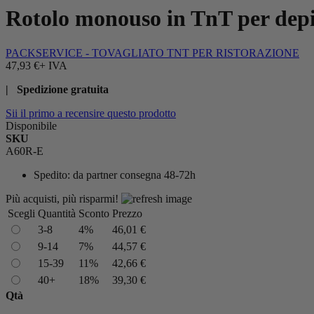
Rotolo monouso in TnT per depi
PACKSERVICE - TOVAGLIATO TNT PER RISTORAZIONE
47,93 €
+ IVA
| Spedizione gratuita
Sii il primo a recensire questo prodotto
Disponibile
SKU
A60R-E
Spedito:
da partner consegna 48-72h
Più acquisti, più risparmi!
Scegli
Quantità
Sconto
Prezzo
3-8
4%
46,01 €
9-14
7%
44,57 €
15-39
11%
42,66 €
40+
18%
39,30 €
Qtà