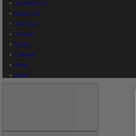
Tovagliette TnT
Runner TnT
Take Away
Accessori
Estetica
Collezioni
Offerte
Brand