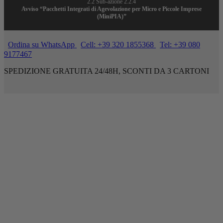
2.2 Sub-azione 2.2.4
Avviso “Pacchetti Integrati di Agevolazione per Micro e Piccole Imprese
(MiniPIA)”
Ordina su WhatsApp
Cell: +39 320 1855368
Tel: +39 080
9177467
SPEDIZIONE GRATUITA 24/48H, SCONTI DA 3 CARTONI