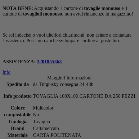
NOTA BENE
: Acquistando 1 cartone di
tovaglie monouso
e 1
cartone di
tovaglioli monouso
, non avrai rimanenze in magazzino!
Se sei indeciso o vuoi ulteriori chiarimenti, non esitare a contattare
l'assistenza. Possiamo anche sviluppare l'ordine al posto tuo.
ASSISTENZA:
320185
5368
Info
Maggiori Informazioni
Spedito da
da Tntgiusky consegna 24-48h
Info prodotto
TOVAGLIA 100X100 CARTONE DA 250 PEZZI
Colore
Multicolor
compostabile
No
Tipologia
Tovaglia
Brand
Cartamercato
Materiale
CARTA POLITENATA