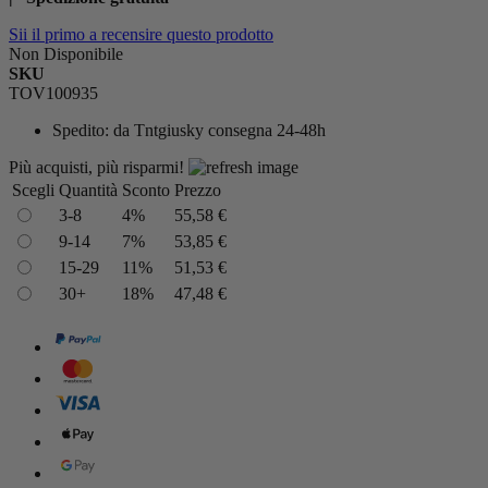
Sii il primo a recensire questo prodotto
Non Disponibile
SKU
TOV100935
Spedito:
da Tntgiusky consegna 24-48h
Più acquisti, più risparmi!
Scegli
Quantità
Sconto
Prezzo
3-8
4%
55,58 €
9-14
7%
53,85 €
15-29
11%
51,53 €
30+
18%
47,48 €