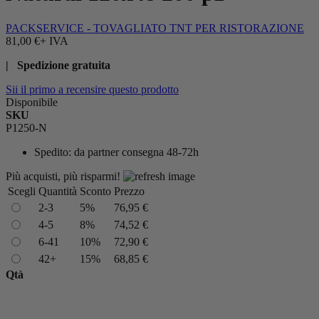
PACKSERVICE - TOVAGLIATO TNT PER RISTORAZIONE
81,00 €
+ IVA
| Spedizione gratuita
Sii il primo a recensire questo prodotto
Disponibile
SKU
P1250-N
Spedito:
da partner consegna 48-72h
Più acquisti, più risparmi!
Scegli
Quantità
Sconto
Prezzo
2-3
5%
76,95 €
4-5
8%
74,52 €
6-41
10%
72,90 €
42+
15%
68,85 €
Qtà