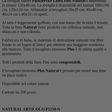
La tovaglia runner
Packservice Linea Plus Natural
è disponibile
in misure 120x48 cm. La tovaglia è disponibile nei formati 100x100
cm, 120x120 cm. Abbinabile ai tovaglioli 20x20 cm, 40x40 cm,
40x24 cm e 40x32 cm aperti.
Al tatto è leggermente goffrato, con una trama che ricorda il tessuto.
Tutta la linea
Natural
viene prodotta con cellulosa naturale, non
sbiancata e non colorata.
Fabbricato in Italia, in materiale di derivazione naturale con fibre
fissate in un bagno di lattice per ottenere una maggiore resistenza
alla trazione. Tutto il tovagliato monouso
Plus
è di ottima qualità e
grammatura.
Tutti i prodotti della linea Plus sono
compostabili.
Il tovagliato monouso
Plus Natural
è pensato per creare una mise
en place rustica.
Disponibile nel colore natural.
Cartone da 200 pezzi.
NATURAL ARTICOLO P1250-N