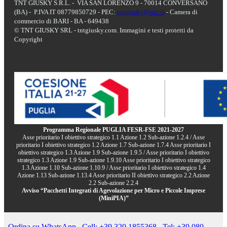
TNT GIUSKY S.R.L. - VIA SAN LORENZO 9 - 70014 CONVERSANO
(BA) - P.IVA IT 08779850729 - PEC:
tntgiusky@pec.it
- Camera di
commercio di BARI - BA - 649438
© TNT GIUSKY SRL - tntgiusky.com. Immagini e testi protetti da
Copyright
Programma Regionale PUGLIA FESR-FSE 2021-2027
Asse prioritario I obiettivo strategico 1.1 Azione 1.2 Sub-azione 1.2.4 / Asse
prioritario I obiettivo strategico 1.2 Azione 1.7 Sub-azione 1.7.4 Asse prioritario I
obiettivo strategico 1.3 Azione 1.9 Sub-azione 1.9.5 / Asse prioritario I obiettivo
strategico 1.3 Azione 1.9 Sub-azione 1.9.10 Asse prioritario I obiettivo strategico
1.3 Azione 1.10 Sub-azione 1.10.9 / Asse prioritario I obiettivo strategico 1.4
Azione 1.13 Sub-azione 1.13.4 Asse prioritario II obiettivo strategico 2.2 Azione
2.2 Sub-azione 2.2.4
Avviso “Pacchetti Integrati di Agevolazione per Micro e Piccole Imprese
(MiniPIA)”
Ordina su WhatsApp
Cell: +39 320 1855368
Tel: +39 080