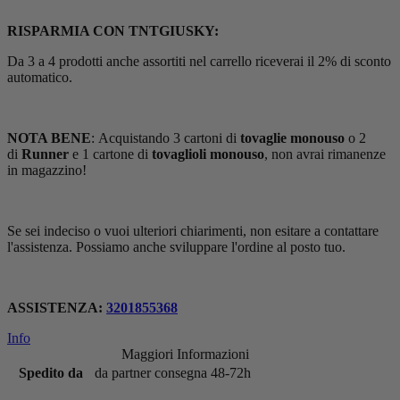
RISPARMIA CON TNTGIUSKY:
Da 3 a 4 prodotti anche assortiti nel carrello riceverai il 2% di sconto
automatico.
NOTA BENE
: Acquistando 3 cartoni di
tovaglie monouso
o 2
di
Runner
e 1 cartone di
tovaglioli monouso
, non avrai rimanenze
in magazzino!
Se sei indeciso o vuoi ulteriori chiarimenti, non esitare a contattare
l'assistenza. Possiamo anche sviluppare l'ordine al posto tuo.
ASSISTENZA:
3201855368
Info
Maggiori Informazioni
Spedito da
da partner consegna 48-72h