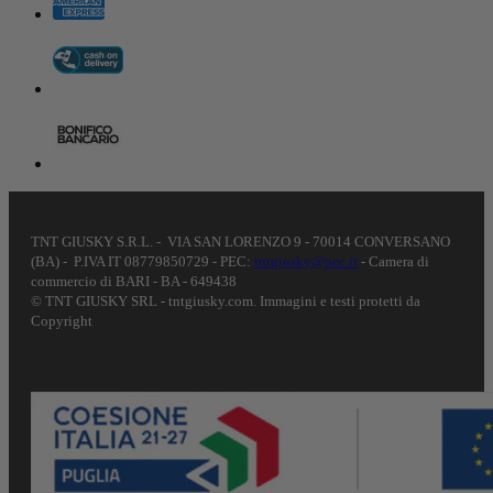
TNT GIUSKY S.R.L. - VIA SAN LORENZO 9 - 70014 CONVERSANO
(BA) - P.IVA IT 08779850729 - PEC:
tntgiusky@pec.it
- Camera di
commercio di BARI - BA - 649438
© TNT GIUSKY SRL - tntgiusky.com. Immagini e testi protetti da
Copyright