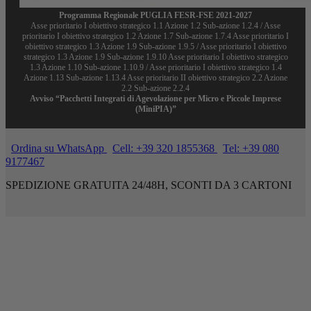
Programma Regionale PUGLIA FESR-FSE 2021-2027
Asse prioritario I obiettivo strategico 1.1 Azione 1.2 Sub-azione 1.2.4 / Asse
prioritario I obiettivo strategico 1.2 Azione 1.7 Sub-azione 1.7.4 Asse prioritario I
obiettivo strategico 1.3 Azione 1.9 Sub-azione 1.9.5 / Asse prioritario I obiettivo
strategico 1.3 Azione 1.9 Sub-azione 1.9.10 Asse prioritario I obiettivo strategico
1.3 Azione 1.10 Sub-azione 1.10.9 / Asse prioritario I obiettivo strategico 1.4
Azione 1.13 Sub-azione 1.13.4 Asse prioritario II obiettivo strategico 2.2 Azione
2.2 Sub-azione 2.2.4
Avviso “Pacchetti Integrati di Agevolazione per Micro e Piccole Imprese
(MiniPIA)”
Ordina su WhatsApp
Cell: +39 320 1855368
Tel: +39 080
9177467
SPEDIZIONE GRATUITA 24/48H, SCONTI DA 3 CARTONI