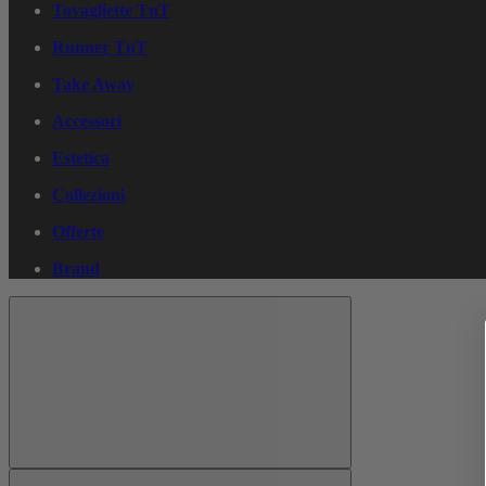
Tovagliette TnT
Runner TnT
Take Away
Accessori
Estetica
Collezioni
Offerte
Brand