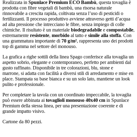
Realizzata in
Spunlace Premium ECO Bambù
, questa tovaglia è
prodotta con fibre vegetali di bambù, una risorsa naturale
rinnovabile a crescita rapida, coltivata senza l’uso di pesticidi o
fertilizzanti. Il processo produttivo avviene attraverso getti d’acqua
ad alta pressione che intrecciano le fibre, senza impiego di colle
chimiche. Il risultato è un materiale
biodegradabile
e
compostabile
,
estremamente
resistente
,
morbido
al tatto e
simile alla stoffa
. Con
una grammatura importante di
70 g/m²
, rappresenta uno dei prodotti
top di gamma nel settore del monouso.
La grafica a righe sottili della linea Spago conferisce alla tovaglia un
aspetto sobrio, elegante e contemporaneo, perfetto per ambienti dal
gusto raffinato. Disponibile in tre colorazioni, blu, stone e
marrone, si adatta con facilità a diversi stili di arredamento e mise en
place. Stampata su base bianca e su un solo lato, mantiene un look
pulito e professionale.
Per completare la tavola con un coordinato impeccabile, la tovaglia
può essere abbinata ai
tovaglioli monouso 40x40 cm
in Spunlace
Premium della stessa linea, per una presentazione coerente e di
grande impatto visivo.
Cartone da 80 pezzi.