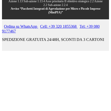
Azione 1.13 Sub-azione 1.13.4 Asse prioritario II obiettivo strategico 2.2 Azione
2.2 Sub-azione 2.2.4
Avviso “Pacchetti Integrati di Agevolazione per Micro e Piccole Imprese
(MiniPIA)”
Ordina su WhatsApp
Cell: +39 320 1855368
Tel: +39 080
9177467
SPEDIZIONE GRATUITA 24/48H, SCONTI DA 3 CARTONI