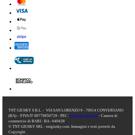
TNT GIUSKY S.R.L. - VIA SAN LORENZO 9 - 70014 CONVERSANO
(BA) - P.IVA IT 08779850729 - PEC:
tntgiusky@pec.it
- Camera di
commercio di BARI - BA - 649438
© TNT GIUSKY SRL - tntgiusky.com. Immagini e testi protetti da
Copyright