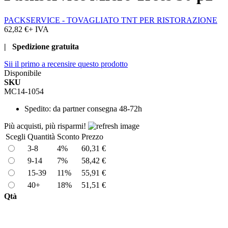
PACKSERVICE - TOVAGLIATO TNT PER RISTORAZIONE
62,82 €
+ IVA
| Spedizione gratuita
Sii il primo a recensire questo prodotto
Disponibile
SKU
MC14-1054
Spedito:
da partner consegna 48-72h
Più acquisti, più risparmi!
Scegli
Quantità
Sconto
Prezzo
3-8
4%
60,31 €
9-14
7%
58,42 €
15-39
11%
55,91 €
40+
18%
51,51 €
Qtà