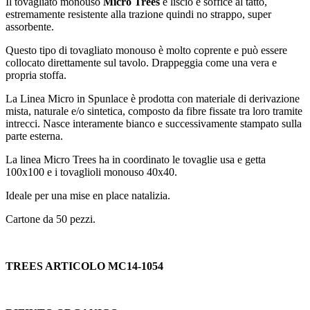
Il tovagliato monouso
Micro Trees
è liscio e soffice al tatto,
estremamente resistente alla trazione quindi no strappo, super
assorbente.
Questo tipo di tovagliato monouso è molto coprente e può essere
collocato direttamente sul tavolo. Drappeggia come una vera e
propria stoffa.
La Linea Micro in Spunlace
è prodotta con materiale di derivazione
mista, naturale e/o sintetica, composto da fibre fissate tra loro tramite
intrecci. Nasce interamente bianco e successivamente stampato sulla
parte esterna.
La linea Micro Trees ha in coordinato le tovaglie usa e getta
100x100 e i tovaglioli monouso 40x40.
Ideale per una mise en place natalizia.
Cartone da 50 pezzi.
TREES ARTICOLO MC14-1054