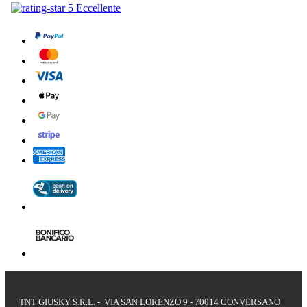
TNT GIUSKY S.R.L. - VIA SAN LORENZO 9 - 70014 CONVERSANO