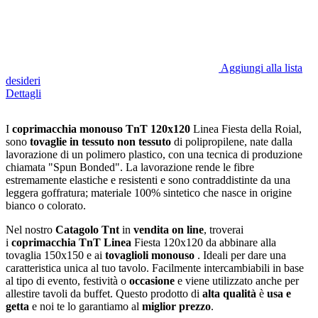
Aggiungi alla lista
desideri
Dettagli
I
coprimacchia monouso TnT 120x120
Linea Fiesta della Roial,
sono
tovaglie in tessuto non tessuto
di polipropilene, nate dalla
lavorazione di un polimero plastico, con una tecnica di produzione
chiamata "Spun Bonded". La lavorazione rende le fibre
estremamente elastiche e resistenti e sono contraddistinte da una
leggera goffratura; materiale 100% sintetico che nasce in origine
bianco o colorato.
Nel nostro
Catagolo Tnt
in
vendita on line
, troverai
i
coprimacchia TnT Linea
Fiesta 120x120 da abbinare alla
tovaglia 150x150 e ai
tovaglioli monouso
. Ideali per dare una
caratteristica unica al tuo tavolo. Facilmente intercambiabili in base
al tipo di evento, festività o
occasione
e viene utilizzato anche per
allestire tavoli da buffet. Questo prodotto di
alta qualità
è
usa e
getta
e noi te lo garantiamo al
miglior prezzo
.