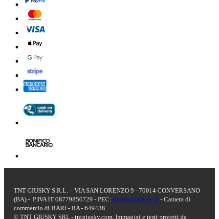
TNT GIUSKY S.R.L. - VIA SAN LORENZO 9 - 70014 CONVERSANO
(BA) - P.IVA IT 08779850729 - PEC:
tntgiusky@pec.it
- Camera di
commercio di BARI - BA - 649438
© TNT GIUSKY SRL - tntgiusky.com. Immagini e testi protetti da