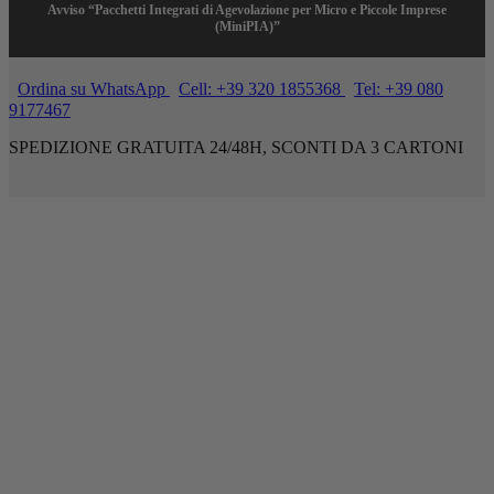
Avviso “Pacchetti Integrati di Agevolazione per Micro e Piccole Imprese
(MiniPIA)”
Ordina su WhatsApp
Cell: +39 320 1855368
Tel: +39 080
9177467
SPEDIZIONE GRATUITA 24/48H, SCONTI DA 3 CARTONI