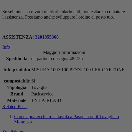
Se sei indeciso o vuoi ulteriori chiarimenti, non esitare a contattare
l'assistenza. Possiamo anche sviluppare l'ordine al posto tuo.
ASSISTENZA:
3201855368
Info
Maggiori Informazioni
Spedito da
da partner consegna 48-72h
Info prodotto
MISURA 100X100 PEZZI 100 PER CARTONE
compostabile
Sì
Tipologia
Tovaglia
Brand
Packservice
Materiale
TNT AIRLAID
Related Posts
Come apparecchiare la tavola a Pasqua con il Tovagliato
Monouso
Spedizione