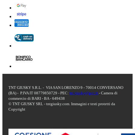
TNT GIUSKY S.R.L. - VIA SAN LORENZO 9 - 70014 CONVERSANO
(BA) - P.IVA IT 08779850729 - PEC:
tntgiusky@pec.it
- Camera di
commercio di BARI - BA - 649438
© TNT GIUSKY SRL - tntgiusky.com. Immagini e testi protetti da
Copyright