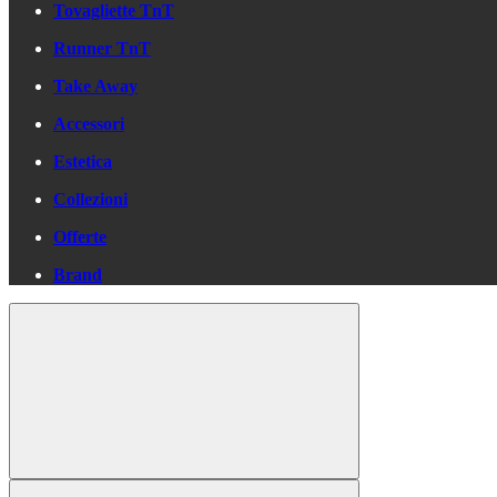
Tovagliette TnT
Runner TnT
Take Away
Accessori
Estetica
Collezioni
Offerte
Brand