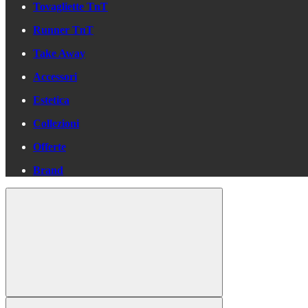
Tovagliette TnT
Runner TnT
Take Away
Accessori
Estetica
Collezioni
Offerte
Brand