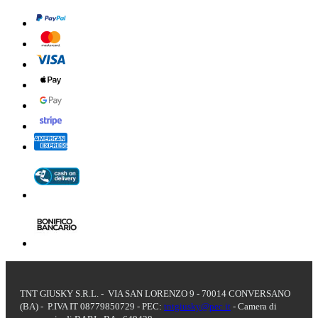
TNT GIUSKY S.R.L. - VIA SAN LORENZO 9 - 70014 CONVERSANO
(BA) - P.IVA IT 08779850729 - PEC:
tntgiusky@pec.it
- Camera di