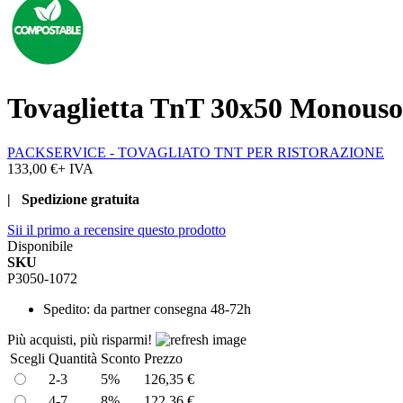
Tovaglietta TnT 30x50 Monouso 
PACKSERVICE - TOVAGLIATO TNT PER RISTORAZIONE
133,00 €
+ IVA
| Spedizione gratuita
Sii il primo a recensire questo prodotto
Disponibile
SKU
P3050-1072
Spedito:
da partner consegna 48-72h
Più acquisti, più risparmi!
Scegli
Quantità
Sconto
Prezzo
2-3
5%
126,35 €
4-7
8%
122,36 €