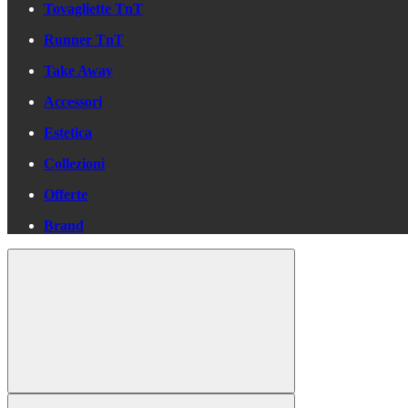
Tovagliette TnT
Runner TnT
Take Away
Accessori
Estetica
Collezioni
Offerte
Brand