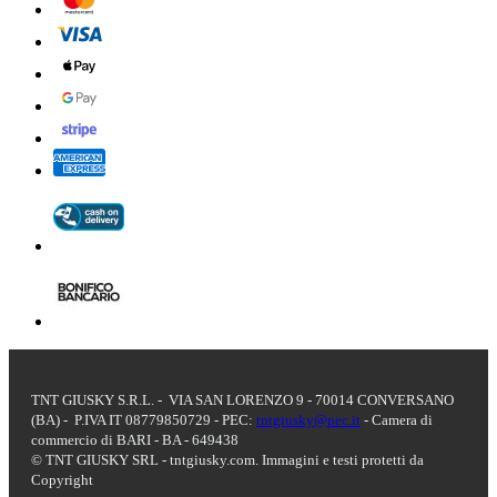
TNT GIUSKY S.R.L. - VIA SAN LORENZO 9 - 70014 CONVERSANO
(BA) - P.IVA IT 08779850729 - PEC:
tntgiusky@pec.it
- Camera di
commercio di BARI - BA - 649438
© TNT GIUSKY SRL - tntgiusky.com. Immagini e testi protetti da
Copyright