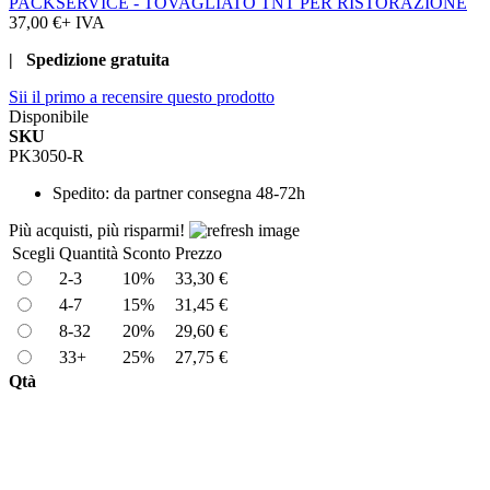
PACKSERVICE - TOVAGLIATO TNT PER RISTORAZIONE
37,00 €
+ IVA
| Spedizione gratuita
Sii il primo a recensire questo prodotto
Disponibile
SKU
PK3050-R
Spedito:
da partner consegna 48-72h
Più acquisti, più risparmi!
Scegli
Quantità
Sconto
Prezzo
2-3
10%
33,30 €
4-7
15%
31,45 €
8-32
20%
29,60 €
33+
25%
27,75 €
Qtà