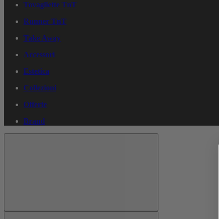
Tovagliette TnT
Runner TnT
Take Away
Accessori
Estetica
Collezioni
Offerte
Brand