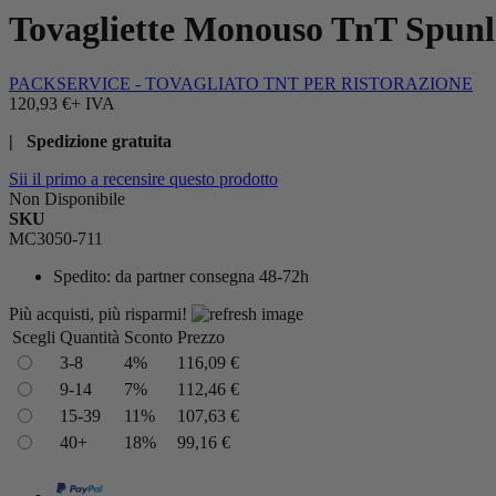
Tovagliette Monouso TnT Spunl
PACKSERVICE - TOVAGLIATO TNT PER RISTORAZIONE
120,93 €
+ IVA
| Spedizione gratuita
Sii il primo a recensire questo prodotto
Non Disponibile
SKU
MC3050-711
Spedito:
da partner consegna 48-72h
Più acquisti, più risparmi!
Scegli
Quantità
Sconto
Prezzo
3-8
4%
116,09 €
9-14
7%
112,46 €
15-39
11%
107,63 €
40+
18%
99,16 €