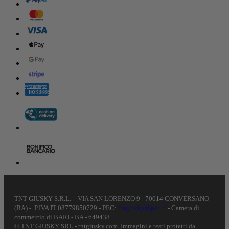
TNT GIUSKY S.R.L. - VIA SAN LORENZO 9 - 70014 CONVERSANO
(BA) - P.IVA IT 08779850729 - PEC:
tntgiusky@pec.it
- Camera di
commercio di BARI - BA - 649438
© TNT GIUSKY SRL - tntgiusky.com. Immagini e testi protetti da