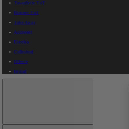
Tovagliette TnT
Runner TnT
Take Away
Accessori
Estetica
Collezioni
Offerte
Brand