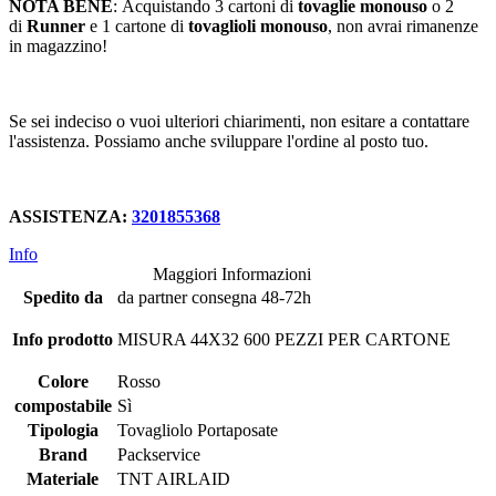
NOTA BENE
: Acquistando 3 cartoni di
tovaglie monouso
o 2
di
Runner
e 1 cartone di
tovaglioli monouso
, non avrai rimanenze
in magazzino!
Se sei indeciso o vuoi ulteriori chiarimenti, non esitare a contattare
l'assistenza. Possiamo anche sviluppare l'ordine al posto tuo.
ASSISTENZA:
3201855368
Info
Maggiori Informazioni
Spedito da
da partner consegna 48-72h
Info prodotto
MISURA 44X32 600 PEZZI PER CARTONE
Colore
Rosso
compostabile
Sì
Tipologia
Tovagliolo Portaposate
Brand
Packservice
Materiale
TNT AIRLAID