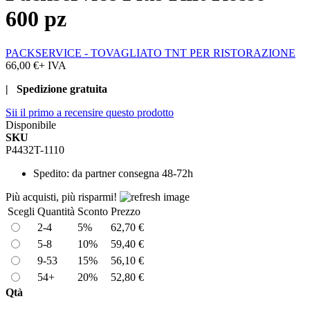
600 pz
PACKSERVICE - TOVAGLIATO TNT PER RISTORAZIONE
66,00 €
+ IVA
| Spedizione gratuita
Sii il primo a recensire questo prodotto
Disponibile
SKU
P4432T-1110
Spedito:
da partner consegna 48-72h
Più acquisti, più risparmi!
Scegli
Quantità
Sconto
Prezzo
2-4
5%
62,70 €
5-8
10%
59,40 €
9-53
15%
56,10 €
54+
20%
52,80 €
Qtà