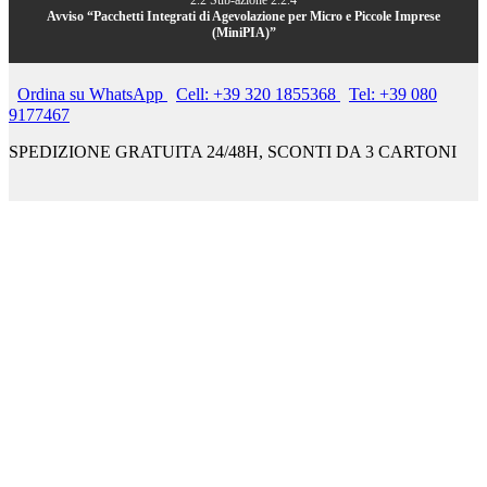
2.2 Sub-azione 2.2.4
Avviso “Pacchetti Integrati di Agevolazione per Micro e Piccole Imprese
(MiniPIA)”
Ordina su WhatsApp
Cell: +39 320 1855368
Tel: +39 080
9177467
SPEDIZIONE GRATUITA 24/48H, SCONTI DA 3 CARTONI