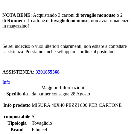
NOTA BENE
: Acquistando 3 cartoni di
tovaglie monouso
o 2
di
Runner
e 1 cartone di
tovaglioli monouso
, non avrai rimanenze
in magazzino!
Se sei indeciso o vuoi ulteriori chiarimenti, non esitare a contattare
l'assistenza. Possiamo anche sviluppare l'ordine al posto tuo.
ASSISTENZA:
3201855368
Info
Maggiori Informazioni
Spedito da
da partner consegna 28 Agosto
Info prodotto
MISURA 40X40 PEZZI 800 PER CARTONE
compostabile
Sì
Tipologia
Tovagliolo
Brand
Fibracel