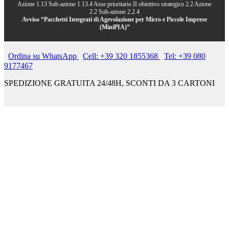
Azione 1.13 Sub-azione 1.13.4 Asse prioritario II obiettivo strategico 2.2 Azione
2.2 Sub-azione 2.2.4
Avviso “Pacchetti Integrati di Agevolazione per Micro e Piccole Imprese
(MiniPIA)”
Ordina su WhatsApp
Cell: +39 320 1855368
Tel: +39 080
9177467
SPEDIZIONE GRATUITA 24/48H, SCONTI DA 3 CARTONI