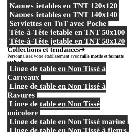
Nappes jetables en TNT 120x120
Nappes jetables en TNT 140x140
Serviettes en TnT avec Poche
Tête-à-Tête jetable en TNT 50x100
Tête-à-Tête jetable en TNT 50x120
Collections et tendances
Personnalisez votre établissement avec
mille motifs
et
formats
exclusifs
Linge de table en Non Tissé à
Carreaux
Linge de table en Non Tissé à
Rayures
Linge de table en Non Tissé
unicolore
Linge de table en Non Tissé marine
Linge de table en Non Tissé à fleurs