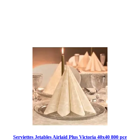
Serviettes Jetables Airlaid Plus Victoria 40x40 800 pce