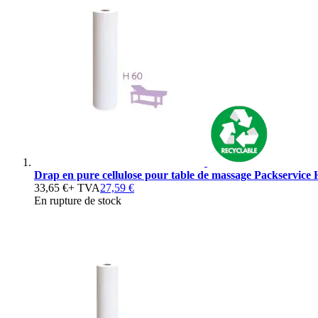
Drap en pure cellulose pour table de massage Packservice 
33,65 €
+ TVA
27,59 €
En rupture de stock