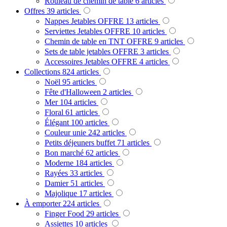
Rouleau de chemin de table
6
articles
Offres
39
articles
Nappes Jetables OFFRE
13
articles
Serviettes Jetables OFFRE
10
articles
Chemin de table en TNT OFFRE
9
articles
Sets de table jetables OFFRE
3
articles
Accessoires Jetables OFFRE
4
articles
Collections
824
articles
Noël
95
articles
Fête d'Halloween
2
articles
Mer
104
articles
Floral
61
articles
Élégant
100
articles
Couleur unie
242
articles
Petits déjeuners buffet
71
articles
Bon marché
62
articles
Moderne
184
articles
Rayées
33
articles
Damier
51
articles
Majolique
17
articles
À emporter
224
articles
Finger Food
29
articles
Assiettes
10
articles