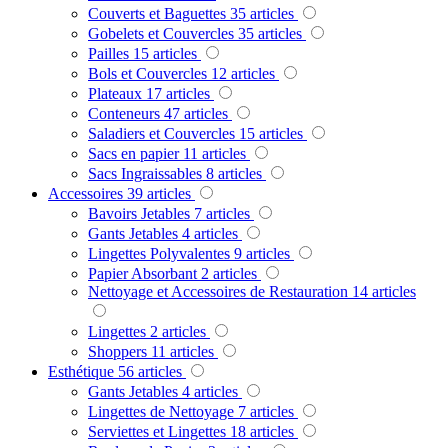
Couverts et Baguettes
35
articles
Gobelets et Couvercles
35
articles
Pailles
15
articles
Bols et Couvercles
12
articles
Plateaux
17
articles
Conteneurs
47
articles
Saladiers et Couvercles
15
articles
Sacs en papier
11
articles
Sacs Ingraissables
8
articles
Accessoires
39
articles
Bavoirs Jetables
7
articles
Gants Jetables
4
articles
Lingettes Polyvalentes
9
articles
Papier Absorbant
2
articles
Nettoyage et Accessoires de Restauration
14
articles
Lingettes
2
articles
Shoppers
11
articles
Esthétique
56
articles
Gants Jetables
4
articles
Lingettes de Nettoyage
7
articles
Serviettes et Lingettes
18
articles