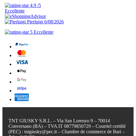
TNT GIUSKY S.R.L. – Via San Lorenzo 9 – 70014
Conversano (BA) – TVA IT 08779850729 – Courriel certifié
(PEC) : tntgiusky@pec.it – Chambre de commerce de Bari –