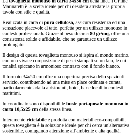
La
tovaglietta monouso in carta 34x50 cm
della linea TOPline
Marinaretti è la scelta ideale per chi desidera arredare la propria
tavola con stile e qualità.
Realizzata in carta di
pura cellulosa
, assicura resistenza ed una
sensazione piacevole al tatto, perfetta per un utilizzo monouso in
contesti professionali. Grazie al peso di circa
80 gr/mq
, offre una
consistenza solida e affidabile, che ne garantisce un utilizzo
prolungato.
Il design di questa tovaglietta monouso si ispira al mondo marino,
con una vivace composizione di pesci stampati su un lato, le cui
tonalità spiccano in armonioso contrasto con il fondo bianco.
Il formato 34x50 cm offre una copertura precisa dello spazio di
servizio, contribuendo ad una mise en place ordinata e curata,
particolarmente adatta a ristoranti, hotel, bar e locali in contesti
marittimi.
In coordinato sono disponibili le
buste portaposate monouso in
carta 10,5x25 cm
della stessa linea.
Interamente
riciclabile
e prodotta con materiali eco-compatibili,
questa tovaglietta è la soluzione ideale per chi cerca un'alternativa
sostenibile, coniugando attenzione all’ambiente e alta qualità.