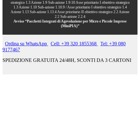
strategico 1.3 Azione 1.9 Sub-azione 1.9.10 Asse prioritario I obiettivo strategico
1.3 Azione 1.10 Sub-azione 1.10.9 / Asse prioritario I obiettivo strategico 1.4
Azione 1.13 Sub-azione 1.13.4 Asse prioritario II obiettivo strategico 2.2 Azione
2.2 Sub-azione 2.2.4
Avviso “Pacchetti Integrati di Agevolazione per Micro e Piccole Imprese
(MiniPIA)”
Ordina su WhatsApp
Cell: +39 320 1855368
Tel: +39 080
9177467
SPEDIZIONE GRATUITA 24/48H, SCONTI DA 3 CARTONI