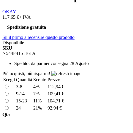
OKAY
117,65 €
+ IVA
| Spedizione gratuita
Sii il primo a recensire questo prodotto
Disponibile
SKU
N544F4151161A
Spedito:
da partner consegna 28 Agosto
Più acquisti, più risparmi!
Scegli
Quantità
Sconto
Prezzo
3-8
4%
112,94 €
9-14
7%
109,41 €
15-23
11%
104,71 €
24+
21%
92,94 €
Qtà