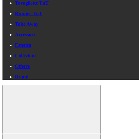
Tovagliette TnT
Runner TnT
Take Away
Accessori
Estetica
Collezioni
Offerte
Brand