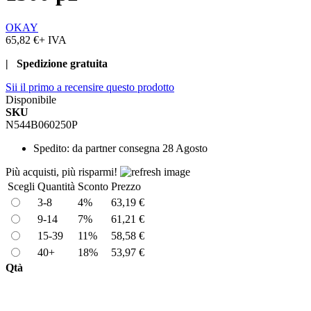
OKAY
65,82 €
+ IVA
| Spedizione gratuita
Sii il primo a recensire questo prodotto
Disponibile
SKU
N544B060250P
Spedito:
da partner consegna 28 Agosto
Più acquisti, più risparmi!
Scegli
Quantità
Sconto
Prezzo
3-8
4%
63,19 €
9-14
7%
61,21 €
15-39
11%
58,58 €
40+
18%
53,97 €
Qtà