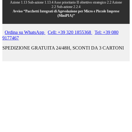
Azione 1.13 Sub-azione 1.13.4 Asse prioritario II obiettivo strategico 2.2 Azione
2.2 Sub-azione 2.2.4
Avviso “Pacchetti Integrati di Agevolazione per Micro e Piccole Imprese
(MiniPIA)”
Ordina su WhatsApp
Cell: +39 320 1855368
Tel: +39 080
9177467
SPEDIZIONE GRATUITA 24/48H, SCONTI DA 3 CARTONI