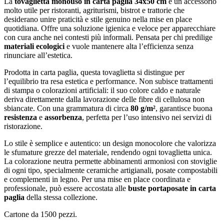
La
tovaglietta monouso in carta paglia 34x50 cm
è un accessorio
molto utile per ristoranti, agriturismi, bistrot e trattorie che
desiderano unire praticità e stile genuino nella mise en place
quotidiana. Offre una soluzione igienica e veloce per apparecchiare
con cura anche nei contesti più informali. Pensata per chi predilige
materiali ecologici
e vuole mantenere alta l’efficienza senza
rinunciare all’estetica.
Prodotta in carta paglia, questa tovaglietta si distingue per
l’equilibrio tra resa estetica e performance. Non subisce trattamenti
di stampa o colorazioni artificiali: il suo colore caldo e naturale
deriva direttamente dalla lavorazione delle fibre di cellulosa non
sbiancate. Con una grammatura di circa
80 g/m²
, garantisce buona
resistenza
e
assorbenza
, perfetta per l’uso intensivo nei servizi di
ristorazione.
Lo stile è semplice e autentico: un design monocolore che valorizza
le sfumature grezze del materiale, rendendo ogni tovaglietta unica.
La colorazione neutra permette abbinamenti armoniosi con stoviglie
di ogni tipo, specialmente ceramiche artigianali, posate compostabili
e complementi in legno. Per una mise en place coordinata e
professionale, può essere accostata alle
buste portaposate in carta
paglia
della stessa collezione.
Cartone da 1500 pezzi.