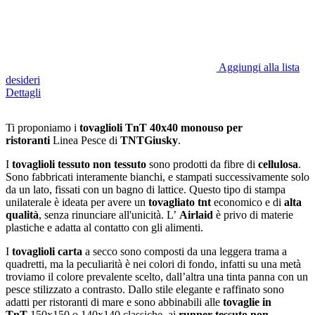
Aggiungi alla lista
desideri
Dettagli
Ti proponiamo i
tovaglioli TnT 40x40 monouso per
ristoranti
Linea Pesce di
TNTGiusky
.
I
tovaglioli tessuto non tessuto
sono prodotti da fibre di
cellulosa
.
Sono fabbricati interamente bianchi, e stampati successivamente solo
da un lato, fissati con un bagno di lattice. Questo tipo di stampa
unilaterale è ideata per avere un
tovagliato tnt
economico e di
alta
qualità
, senza rinunciare all'unicità. L’
Airlaid
è privo di materie
plastiche e adatta al contatto con gli alimenti.
I
tovaglioli carta
a secco sono composti da una leggera trama a
quadretti, ma la peculiarità è nei colori di fondo, infatti su una metà
troviamo il colore prevalente scelto, dall’altra una tinta panna con un
pesce stilizzato a contrasto. Dallo stile elegante e raffinato sono
adatti per ristoranti di mare e sono abbinabili alle
tovaglie in
TnT
150x150 o 140x140 classiche, ai
runner tessuto non