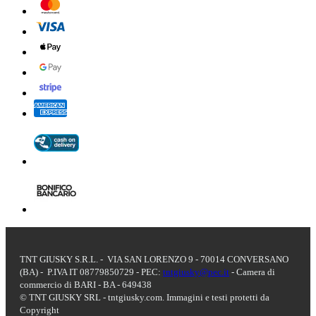
TNT GIUSKY S.R.L. - VIA SAN LORENZO 9 - 70014 CONVERSANO
(BA) - P.IVA IT 08779850729 - PEC:
tntgiusky@pec.it
- Camera di
commercio di BARI - BA - 649438
© TNT GIUSKY SRL - tntgiusky.com. Immagini e testi protetti da
Copyright