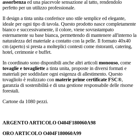
assorbenza
ed una piacevole sensazione al tatto, rendendolo
perfetto per un utilizzo professionale.
Il design a tinta unita conferisce uno stile semplice ed elegante,
ideale per ogni tipo di tavola. Questo prodotto nasce completamente
bianco e successivamente, il colore, viene sovrastampato
esternamente su base bianca, permettendo di mantenere all'interno la
naturalezza del materiale a contatto con la pelle. Il formato 40x40
cm (aperto) si presta a molteplici contesti come ristoranti, catering,
hotel, cerimonie e buffet.
In coordinato sono disponibili anche altri articoli
monouso
, come
tovaglie e tovagliette
a tinta unita, proposte in diversi formati e
materiali per soddisfare ogni esigenza di allestimento. Questo
tovagliolo è realizzato con
materie prime certificate FSC®
,
garanzia di sostenibilità e di una gestione responsabile delle risorse
forestali.
Cartone da 1080 pezzi.
ARGENTO ARTICOLO O404F180060A98
ORO ARTICOLO O404F180060A99