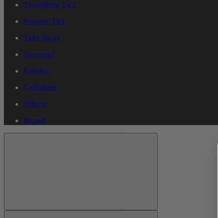
Tovagliette TnT
Runner TnT
Take Away
Accessori
Estetica
Collezioni
Offerte
Brand