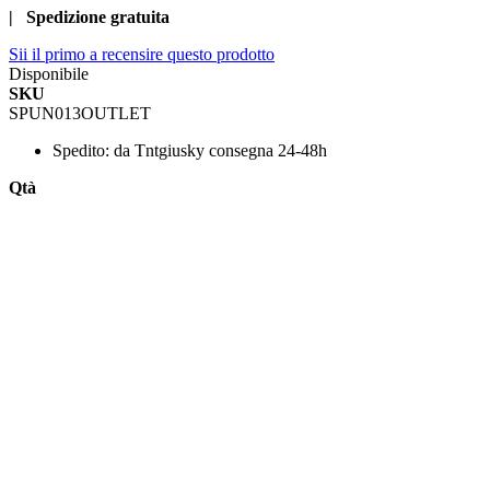
| Spedizione gratuita
Sii il primo a recensire questo prodotto
Disponibile
SKU
SPUN013OUTLET
Spedito:
da Tntgiusky consegna 24-48h
Qtà