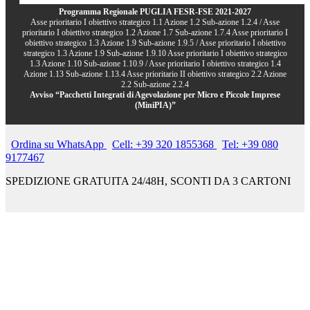
Programma Regionale PUGLIA FESR-FSE 2021-2027
Asse prioritario I obiettivo strategico 1.1 Azione 1.2 Sub-azione 1.2.4 / Asse
prioritario I obiettivo strategico 1.2 Azione 1.7 Sub-azione 1.7.4 Asse prioritario I
obiettivo strategico 1.3 Azione 1.9 Sub-azione 1.9.5 / Asse prioritario I obiettivo
strategico 1.3 Azione 1.9 Sub-azione 1.9.10 Asse prioritario I obiettivo strategico
1.3 Azione 1.10 Sub-azione 1.10.9 / Asse prioritario I obiettivo strategico 1.4
Azione 1.13 Sub-azione 1.13.4 Asse prioritario II obiettivo strategico 2.2 Azione
2.2 Sub-azione 2.2.4
Avviso “Pacchetti Integrati di Agevolazione per Micro e Piccole Imprese
(MiniPIA)”
Ordina su WhatsApp
Cell: +39 320 1855368
Tel: +39 080
9177467
SPEDIZIONE GRATUITA 24/48H, SCONTI DA 3 CARTONI