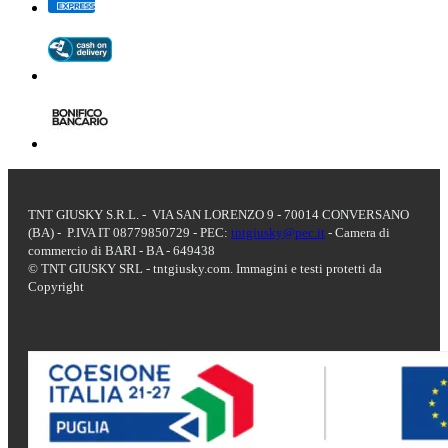
TNT GIUSKY S.R.L. - VIA SAN LORENZO 9 - 70014 CONVERSANO
(BA) - P.IVA IT 08779850729 - PEC:
tntgiusky@pec.it
- Camera di
commercio di BARI - BA - 649438
© TNT GIUSKY SRL - tntgiusky.com. Immagini e testi protetti da
Copyright