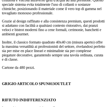
cellulosa e viscosa attraverso getti d'acqua ad alta pressione. Questo
speciale sistema evita totalmente l'uso di collanti o sostanze
chimiche, posizionando il materiale come il vero top di gamma nel
tovagliato monouso professionale.
Grazie al design raffinato e alla consistenza premium, questi prodotti
si adattano con facilità a qualsiasi contesto ristorativo, dai pranzi
veloci e bistrot moderni fino a cene formali, cerimonie, banchetti e
ambienti gourmet.
Inoltre, il classico formato quadrato 40x40 cm (misura aperto) offre
la massima versatilità ai professionisti del settore, rivelandosi perfetto
sia per mise en place lineari e minimaliste sia per complesse
piegature decorative, garantendo sempre una tavola ordinata, curata
e di classe.
Cartone da 480 pezzi.
GRIGIO ARTICOLO SPUN013OUTLET
RIFIUTO INDIFFERENZIATO