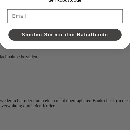
den Rabattcode
Email
Senden Sie mir den Rabattcode
 Nachnahme bezahlen.
weder in bar oder durch einen nicht übertragbaren Bankscheck (in dies
overwaltung durch den Kurier.