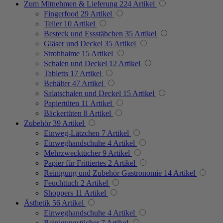
Zum Mitnehmen & Lieferung
224
Artikel
Fingerfood
29
Artikel
Teller
10
Artikel
Besteck und Essstäbchen
35
Artikel
Gläser und Deckel
35
Artikel
Strohhalme
15
Artikel
Schalen und Deckel
12
Artikel
Tabletts
17
Artikel
Behälter
47
Artikel
Salatschalen und Deckel
15
Artikel
Papiertüten
11
Artikel
Bäckertüten
8
Artikel
Zubehör
39
Artikel
Einweg-Lätzchen
7
Artikel
Einweghandschuhe
4
Artikel
Mehrzwecktücher
9
Artikel
Papier für Frittiertes
2
Artikel
Reinigung und Zubehör Gastronomie
14
Artikel
Feuchttuch
2
Artikel
Shoppers
11
Artikel
Ästhetik
56
Artikel
Einweghandschuhe
4
Artikel
Reinigungstücher
7
Artikel