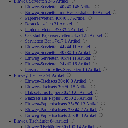
Einweg Servietten
346
Artikel
Einweg-Servietten 40x40
146
Artikel
Einweg-Servietten mit Besteckhalter
40
Artikel
Papierservietten 40x40
37
Artikel
Bestecktaschen
31
Artikel
Papierservietten 33x33
5
Artikel
Cocktail-Papierservietten 24x24
28
Artikel
Servietten Bär 17x17
1
Artikel
Einweg-Servietten 44x44
11
Artikel
Einweg-Servietten 40x30
15
Artikel
Einweg-Servietten 40x44
11
Artikel
Einweg-Servietten 24x40
16
Artikel
Personalisierte Vlies-Servietten
10
Artikel
Einweg Tischsets
91
Artikel
Einweg-Tischsets 30x40
8
Artikel
Einweg-Tischsets 30x50
18
Artikel
Platzsets aus Papier 30x40
25
Artikel
Platzsets aus Papier 30x50
25
Artikel
Einweg-Papiertischsets 35x50
13
Artikel
Einweg-Papiertischsets 33x44
2
Artikel
Einweg-Papiertischsets 33x40
3
Artikel
Einweg Tischläufer
84
Artikel
Einweg Tischläufer 50x100
14
Artikel