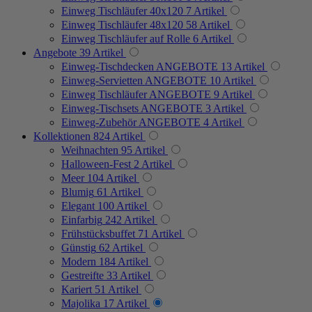
Einweg Tischläufer 40x120
7
Artikel
Einweg Tischläufer 48x120
58
Artikel
Einweg Tischläufer auf Rolle
6
Artikel
Angebote
39
Artikel
Einweg-Tischdecken ANGEBOTE
13
Artikel
Einweg-Servietten ANGEBOTE
10
Artikel
Einweg Tischläufer ANGEBOTE
9
Artikel
Einweg-Tischsets ANGEBOTE
3
Artikel
Einweg-Zubehör ANGEBOTE
4
Artikel
Kollektionen
824
Artikel
Weihnachten
95
Artikel
Halloween-Fest
2
Artikel
Meer
104
Artikel
Blumig
61
Artikel
Elegant
100
Artikel
Einfarbig
242
Artikel
Frühstücksbuffet
71
Artikel
Günstig
62
Artikel
Modern
184
Artikel
Gestreifte
33
Artikel
Kariert
51
Artikel
Majolika
17
Artikel