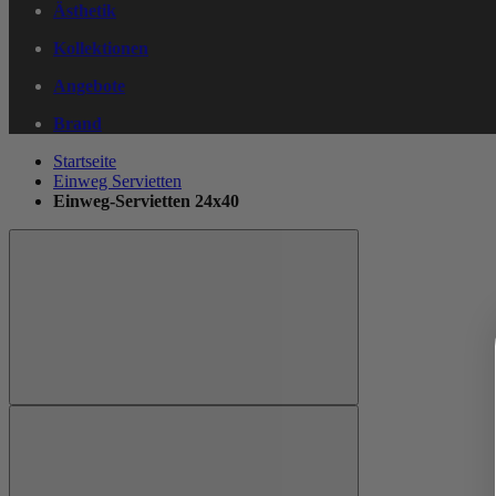
Ästhetik
Kollektionen
Angebote
Brand
Startseite
Einweg Servietten
Einweg-Servietten 24x40