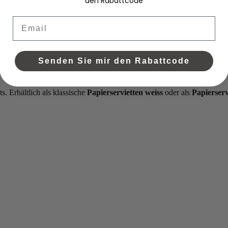
den Rabattcode
Email
Senden Sie mir den Rabattcode
s. Erhältlich als klassische
Papierservietten weiss
oder als
Papierserv