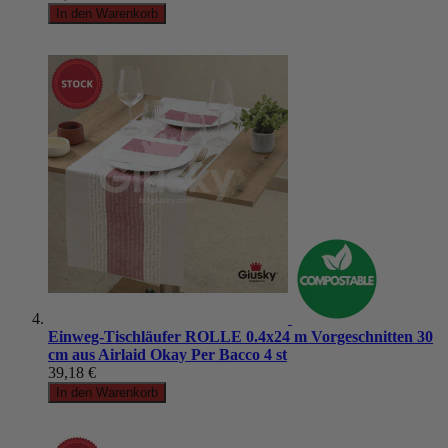
In den Warenkorb
Einweg-Tischläufer ROLLE 0.4x24 m Vorgeschnitten 30
cm aus Airlaid Okay Per Bacco 4 st
39,18 €
In den Warenkorb