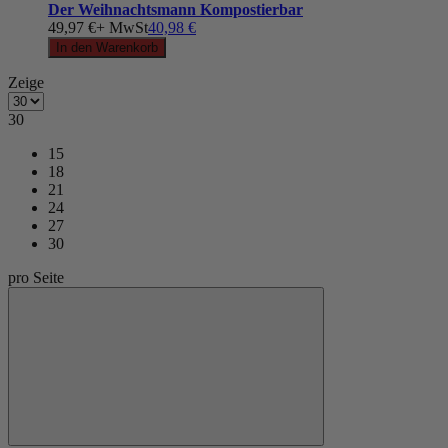
Der Weihnachtsmann Kompostierbar
49,97 €
+ MwSt
40,98 €
In den Warenkorb
Zeige
30
15
18
21
24
27
30
pro Seite