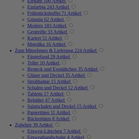
Elegant
100
Artikel
Einfarbig
243
Artikel
Frühstücksbuffet
71
Artikel
Günstig
62
Artikel
Modern
183
Artikel
Gestreifte
33
Artikel
Kariert
51
Artikel
Majolika
16
Artikel
Zum Mitnehmen & Lieferung
224
Artikel
Fingerfood
29
Artikel
Teller
10
Artikel
Besteck und Essstäbchen
35
Artikel
Gläser und Deckel
35
Artikel
Strohhalme
15
Artikel
Schalen und Deckel
12
Artikel
Tabletts
17
Artikel
Behälter
47
Artikel
Salatschalen und Deckel
15
Artikel
Papiertüten
11
Artikel
Bäckertüten
8
Artikel
Zubehör
39
Artikel
Einweg-Lätzchen
7
Artikel
Einweghandschuhe
4
Artikel