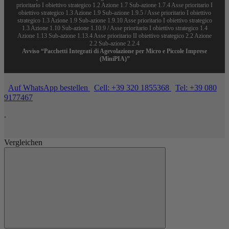
prioritario I obiettivo strategico 1.2 Azione 1.7 Sub-azione 1.7.4 Asse prioritario I
obiettivo strategico 1.3 Azione 1.9 Sub-azione 1.9.5 / Asse prioritario I obiettivo
strategico 1.3 Azione 1.9 Sub-azione 1.9.10 Asse prioritario I obiettivo strategico
1.3 Azione 1.10 Sub-azione 1.10.9 / Asse prioritario I obiettivo strategico 1.4
Azione 1.13 Sub-azione 1.13.4 Asse prioritario II obiettivo strategico 2.2 Azione
2.2 Sub-azione 2.2.4
Avviso “Pacchetti Integrati di Agevolazione per Micro e Piccole Imprese
(MiniPIA)”
Auf WhatsApp bestellen
Cell: +39 320 1855368
Tel: +39 080
9177467
.
Vergleichen