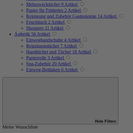
Mehrzwecktücher
9
Artikel
Papier für Frittiertes
2
Artikel
Reinigung und Zubehör Gastronomie
14
Artikel
Feuchttuch
2
Artikel
Shoppers
11
Artikel
Ästhetik
56
Artikel
Einweghandschuhe
4
Artikel
Reinigungstücher
7
Artikel
Handtücher und Tücher
18
Artikel
Papierrolle
3
Artikel
Spa-Zubehör
20
Artikel
Einweg-Bettlaken
6
Artikel
Hide Filters
Meine Wunschliste