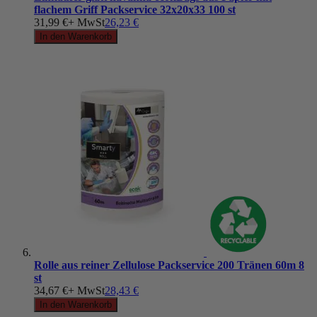
flachem Griff Packservice 32x20x33 100 st
31,99 €
+ MwSt
26,23 €
In den Warenkorb
Rolle aus reiner Zellulose Packservice 200 Tränen 60m 8
st
34,67 €
+ MwSt
28,43 €
In den Warenkorb