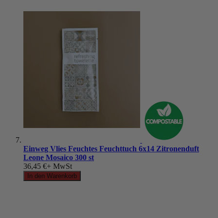
Einweg Vlies Feuchtes Feuchttuch 6x14 Zitronenduft
Leone Mosaico 300 st
36,45 €
+ MwSt
In den Warenkorb