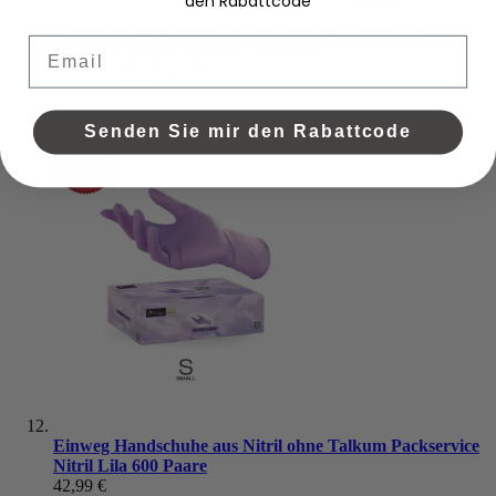
den Rabattcode
Einkäufer glatt havanna ecokBags aus Papier mit
Email
flachem Griff Packservice 38x24x34 75 st
39,99 €
+ MwSt
32,79 €
Nicht lieferbar
Senden Sie mir den Rabattcode
Einweg Handschuhe aus Nitril ohne Talkum Packservice
Nitril Lila 600 Paare
42,99 €