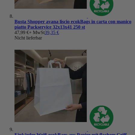
Busta Shopper avana liscio ecokBags in carta con manico
piatto Packservice 32x13x41 250 st
47,99 €
+ MwSt
39,35 €
Nicht lieferbar
Einkäufer Weiß ecokBags aus Papier mit flachem Griff