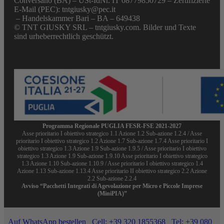
Conversano (BA) – USt-IdNr. IT 08779850729 – Zertifizierte
E-Mail (PEC): tntgiusky@pec.it
– Handelskammer Bari – BA – 649438
© TNT GIUSKY SRL – tntgiusky.com. Bilder und Texte
sind urheberrechtlich geschützt.
Programma Regionale PUGLIA FESR-FSE 2021-2027
Asse prioritario I obiettivo strategico 1.1 Azione 1.2 Sub-azione 1.2.4 / Asse
prioritario I obiettivo strategico 1.2 Azione 1.7 Sub-azione 1.7.4 Asse prioritario I
obiettivo strategico 1.3 Azione 1.9 Sub-azione 1.9.5 / Asse prioritario I obiettivo
strategico 1.3 Azione 1.9 Sub-azione 1.9.10 Asse prioritario I obiettivo strategico
1.3 Azione 1.10 Sub-azione 1.10.9 / Asse prioritario I obiettivo strategico 1.4
Azione 1.13 Sub-azione 1.13.4 Asse prioritario II obiettivo strategico 2.2 Azione
2.2 Sub-azione 2.2.4
Avviso “Pacchetti Integrati di Agevolazione per Micro e Piccole Imprese
(MiniPIA)”
Auf WhatsApp bestellen
Cell: +39 320 1855368
Tel: +39 080