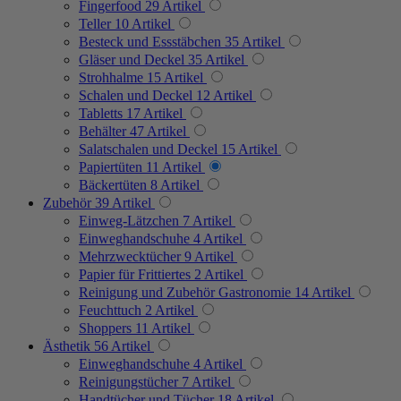
Fingerfood
29
Artikel
Teller
10
Artikel
Besteck und Essstäbchen
35
Artikel
Gläser und Deckel
35
Artikel
Strohhalme
15
Artikel
Schalen und Deckel
12
Artikel
Tabletts
17
Artikel
Behälter
47
Artikel
Salatschalen und Deckel
15
Artikel
Papiertüten
11
Artikel
Bäckertüten
8
Artikel
Zubehör
39
Artikel
Einweg-Lätzchen
7
Artikel
Einweghandschuhe
4
Artikel
Mehrzwecktücher
9
Artikel
Papier für Frittiertes
2
Artikel
Reinigung und Zubehör Gastronomie
14
Artikel
Feuchttuch
2
Artikel
Shoppers
11
Artikel
Ästhetik
56
Artikel
Einweghandschuhe
4
Artikel
Reinigungstücher
7
Artikel
Handtücher und Tücher
18
Artikel