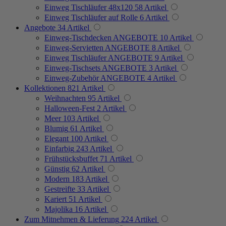
Einweg Tischläufer 48x120
58
Artikel
Einweg Tischläufer auf Rolle
6
Artikel
Angebote
34
Artikel
Einweg-Tischdecken ANGEBOTE
10
Artikel
Einweg-Servietten ANGEBOTE
8
Artikel
Einweg Tischläufer ANGEBOTE
9
Artikel
Einweg-Tischsets ANGEBOTE
3
Artikel
Einweg-Zubehör ANGEBOTE
4
Artikel
Kollektionen
821
Artikel
Weihnachten
95
Artikel
Halloween-Fest
2
Artikel
Meer
103
Artikel
Blumig
61
Artikel
Elegant
100
Artikel
Einfarbig
243
Artikel
Frühstücksbuffet
71
Artikel
Günstig
62
Artikel
Modern
183
Artikel
Gestreifte
33
Artikel
Kariert
51
Artikel
Majolika
16
Artikel
Zum Mitnehmen & Lieferung
224
Artikel